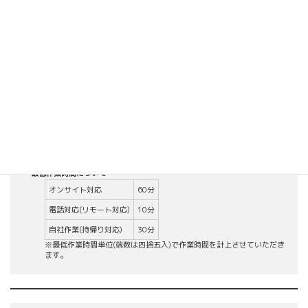
オンサイトサポートエリア内であれば交通費、移動時間は無料とさせて
いただきます。
契約月内にサービスが提供できない場合は次月に残サービス時間を繰越
すことがございますが、原則繰越はいたしません。
複数単位もしくは0.5単位などの契約はご相談ください。
割増料金について
契約時間超過対応
超過時間に対して20%割増
時間外・休日対応
20%割増
最低作業時間について
オンサイト対応
60分
電話対応(リモート対応)
10分
自社作業(持帰り対応)
30分
※最低作業時間単位(端数は四捨五入)で作業時間を計上させていただき
ます。