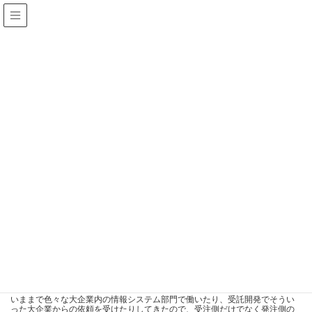
H
arada
IT S
upport
未分類
HOME
Blog
未分類
当社の強みとは
2019年6月8日
/ 最終更新日 :
2019年6月8日
未分類
当社の強みとは
こんにちはHTIS代表の原田です。
当社の強みとは。。。ずばり『 経験値 』 です。
いままで色々な大企業内の情報システム部門で働いたり、受託開発でそうい
った大企業からの依頼を受けたりしてきたので、受注側だけでなく発注側の