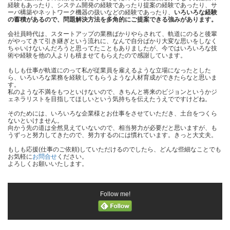
経験もあったり、システム開発の経験であったり提案の経験であったり、サ
ーバ構築やネットワーク機器の扱いなどの経験であったり、
いろいろな経験
の蓄積があるので、問題解決方法を多角的にご提案できる強みがあります。
会社員時代は、スタートアップの業務ばかりやらされて、軌道にのると後輩
がやってきて引き継ぎという流れに、なんで自分ばかり大変な思いをしなく
ちゃいけないんだろうと思ってたこともありましたが、今ではいろいろな技
術や経験を他の人よりも積ませてもらえたので感謝しています。
もしも仕事が軌道にのって私が従業員を雇えるような立場になったとした
ら、いろいろな業務を経験してもらうような人材育成ができたらなと思いま
す。
私のような不満をもつといけないので、きちんと将来のビジョンというかジ
ェネラリストを目指してほしいという気持ちを伝えたうえでですけどね。
そのためには、いろいろな企業様とお仕事をさせていただき、土台をつくら
ないといけません。
向かう先の道は全然見えていないので、相当努力が必要だと思いますが、も
うずっと努力してきたので、努力するのには慣れています。きっと大丈夫。
もしも応援(仕事のご依頼)していただけるのでしたら、どんな些細なことでも
お気軽に
お問合せ
ください。
よろしくお願いいたします。
Follow me!